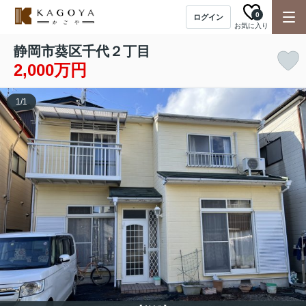
0
ログイン
お気に入り
静岡市葵区千代２丁目
2,000万円
1
/
1