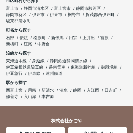
市区町村から探す
富士市
静岡市清水区
富士宮市
静岡市駿河区
静岡市葵区
伊豆市
伊東市
裾野市
賀茂郡西伊豆町
駿東郡清水町
町名から探す
石部
伝法
松原町
新伝馬
用宗
上井出
宮原
新橋町
江尾
中野台
沿線から探す
東海道本線
身延線
静岡鉄道静岡清水線
伊豆箱根鉄道駿豆線
岳南電車
東海道新幹線
御殿場線
伊豆急行
伊東線
遠州鉄道
駅から探す
西富士宮
用宗
新清水
清水
静岡
入江岡
日吉町
修善寺
入山瀬
本吉原
株式会社かごや