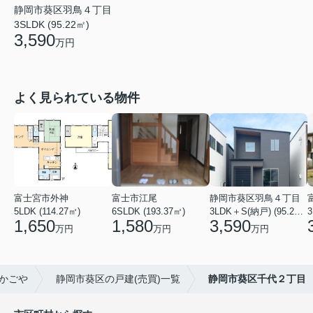
静岡市葵区羽鳥４丁目
3SLDK (95.22㎡)
3,590
万円
よく見られている物件
富士宮市外神
富士市江尾
静岡市葵区羽鳥４丁目
5LDK (114.27㎡)
6SLDK (193.37㎡)
3LDK＋S(納戸) (95.22㎡)
3
1,650
1,580
3,590
万円
万円
万円
かごや
静岡市葵区の戸建(売買)一覧
静岡市葵区千代２丁目