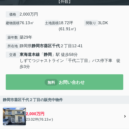
【外観】
2,000万円
価格
76.13㎡
18.72坪
3LDK
建物面積
土地面積
間取り
(61.91㎡)
築29年
築年数
静岡県
静岡市葵区
千代
２丁目12-41
所在地
東海道本線
「
静岡
」駅 徒歩58分
交通
しずてつジャストライン「千代二丁目」バス停下車 徒
歩3分
お問い合わせ
無料
静岡市葵区千代２丁目の販売中物件
2,000万円
23.02坪(76.13㎡)