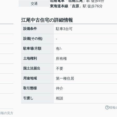
岳南電車
「
岳南江尾
」駅 徒歩5分
交通
東海道本線
「
吉原
」駅 徒歩76分
江尾中古住宅の詳細情報
設備条件
駐車3台可
設備(その他)
-
駐車場/月額
有/-
土地権利
所有権
国土法届出
不要
用途地域
第一種住居
取引態様
仲介
引渡し
相談
情報
情報の見方