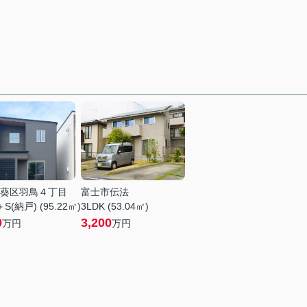
葵区羽鳥４丁目
富士市伝法
＋S(納戸) (95.22㎡)
3LDK (53.04㎡)
0
3,200
万円
万円