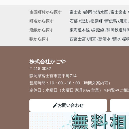
市区町村から探す
富士市
静岡市清水区
富士宮市
町名から探す
石部
伝法
松原町
新伝馬
用宗
沿線から探す
東海道本線
身延線
静岡鉄道静
駅から探す
西富士宮
用宗
新清水
清水
静
株式会社かごや
〒418-0052
静岡県富士宮市淀平町714
営業時間：
10：00～18：00（時間外案内可）
定休日：
水曜日（火曜日 家具のみ営業）※内覧やご相
お問い合わせ