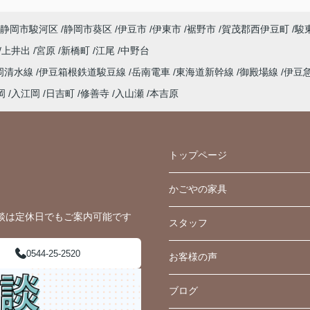
静岡市駿河区
静岡市葵区
伊豆市
伊東市
裾野市
賀茂郡西伊豆町
駿
上井出
宮原
新橋町
江尾
中野台
岡清水線
伊豆箱根鉄道駿豆線
岳南電車
東海道新幹線
御殿場線
伊豆
岡
入江岡
日吉町
修善寺
入山瀬
本吉原
トップページ
かごやの家具
談は定休日でもご案内可能です
スタッフ
0544-25-2520
お客様の声
ブログ