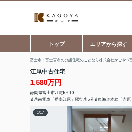
トップ
エリアから探す
富士市・富士宮市の分譲住宅のことなら株式会社かごや
江尾中古住宅
1,580万円
静岡県
富士市
江尾
59-10
岳南電車「岳南江尾」駅徒歩5分
東海道本線「吉原
1
/
17