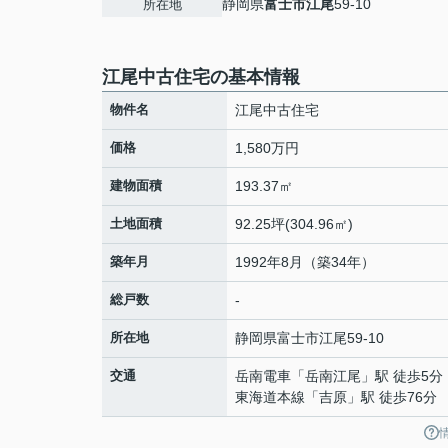
静岡県
富士市
江尾
59-10
所在地
江尾中古住宅の基本情報
物件名
江尾中古住宅
価格
1,580万円
建物面積
193.37㎡
土地面積
92.25坪(304.96㎡)
築年月
1992年8月（築34年）
総戸数
-
所在地
静岡県
富士市
江尾
59-10
交通
岳南電車
「
岳南江尾
」駅 徒歩5分
東海道本線
「
吉原
」駅 徒歩76分