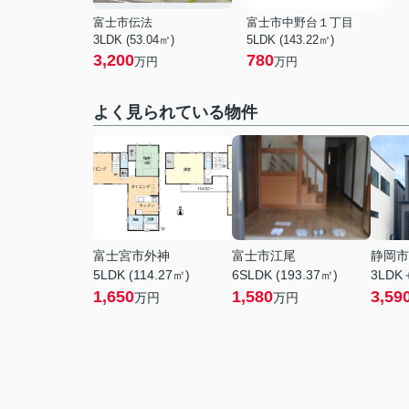
富士市伝法
富士市中野台１丁目
3LDK (53.04㎡)
5LDK (143.22㎡)
3,200
780
万円
万円
よく見られている物件
富士宮市外神
富士市江尾
静岡市
5LDK (114.27㎡)
6SLDK (193.37㎡)
3LDK
1,650
1,580
3,59
万円
万円