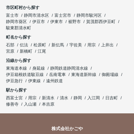
市区町村から探す
富士市
静岡市清水区
富士宮市
静岡市駿河区
静岡市葵区
伊豆市
伊東市
裾野市
賀茂郡西伊豆町
駿東郡清水町
町名から探す
石部
伝法
松原町
新伝馬
宇佐美
用宗
上井出
宮原
新橋町
江尾
沿線から探す
東海道本線
身延線
静岡鉄道静岡清水線
伊豆箱根鉄道駿豆線
岳南電車
東海道新幹線
御殿場線
伊豆急行
伊東線
遠州鉄道
駅から探す
西富士宮
用宗
新清水
清水
静岡
入江岡
日吉町
修善寺
入山瀬
本吉原
株式会社かごや