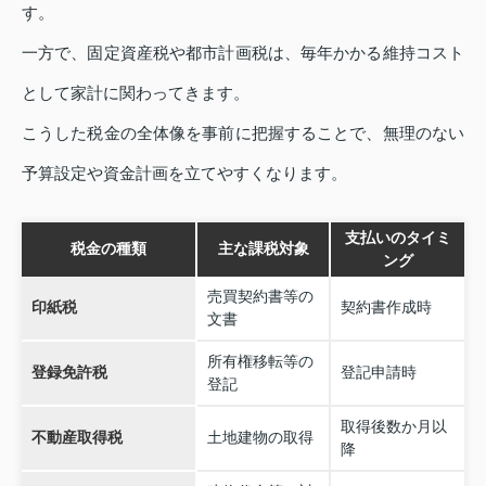
す。
一方で、固定資産税や都市計画税は、毎年かかる維持コスト
として家計に関わってきます。
こうした税金の全体像を事前に把握することで、無理のない
予算設定や資金計画を立てやすくなります。
支払いのタイミ
税金の種類
主な課税対象
ング
売買契約書等の
印紙税
契約書作成時
文書
所有権移転等の
登録免許税
登記申請時
登記
取得後数か月以
不動産取得税
土地建物の取得
降