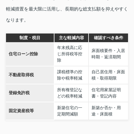
軽減措置を最大限に活用し、長期的な総支払額を抑えやすく
なります。
制度・税目
主な軽減内容
確認すべき条件
年末残高に応
床面積要件・入居
住宅ローン控除
じ所得税等控
時期・返済期間
除
課税標準の控
自己居住用・床面
不動産取得税
除や税率軽減
積・取得期限
所有権登記な
住宅用家屋証明
登録免許税
どの税率軽減
書・登記内容
新築住宅の一
新築か否か・用
固定資産税等
定期間減額
途・床面積