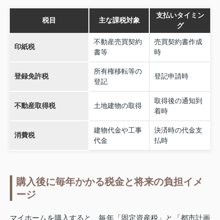
支払いタイミン
税目
主な課税対象
グ
不動産売買契約
売買契約書作成
印紙税
書等
時
所有権移転等の
登録免許税
登記申請時
登記
取得後の通知到
不動産取得税
土地建物の取得
着時
建物代金や工事
決済時の代金支
消費税
代金
払時
購入後に毎年かかる税金と将来の負担イメ
ージ
マイホームを購入すると、毎年「固定資産税」と「都市計画