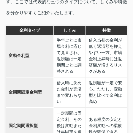
す。ここでは代表的な三つのタイプについて、しくみや特徴
を分かりやすくご紹介いたします。
金利タイプ
しくみ
特徴
半年ごとに市
借入当初の金利が
場金利に応じ
低く返済額を抑え
て見直され、
やすい一方、市場
変動金利型
返済額は一定
金利上昇時には返
期間ごとに調
済額が増えるリス
整される
クがある
借入時に決め
返済額が一定で安
た金利が完済
心。ただし、変動
全期間固定金利型
まで変わらな
型と比べて金利は
い
高め
一定期間は固
定金利、その
ある程度の安定と
固定期間選択型
後は変動また
金利変動への柔軟
は再固定を選
性が確保できる