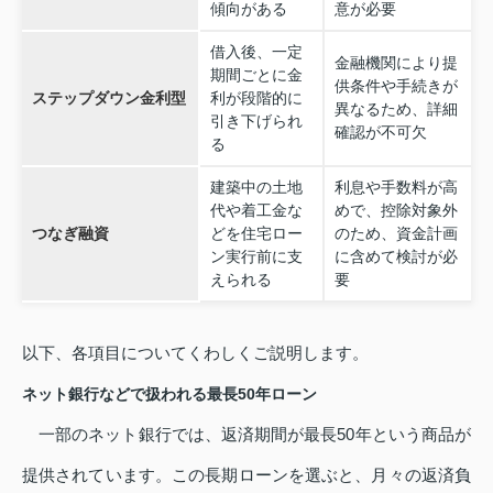
傾向がある
意が必要
借入後、一定
金融機関により提
期間ごとに金
供条件や手続きが
ステップダウン金利型
利が段階的に
異なるため、詳細
引き下げられ
確認が不可欠
る
建築中の土地
利息や手数料が高
代や着工金な
めで、控除対象外
つなぎ融資
どを住宅ロー
のため、資金計画
ン実行前に支
に含めて検討が必
えられる
要
以下、各項目についてくわしくご説明します。
ネット銀行などで扱われる最長50年ローン
一部のネット銀行では、返済期間が最長50年という商品が
提供されています。この長期ローンを選ぶと、月々の返済負