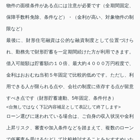
物件の面積条件がある点には注意が必要です（全期間固定、
保障手数料免除、条件など）・（金利が高い、対象物件の制
限など）
最後に、財形住宅融資は公的な融資制度として位置づけら
れ、勤務先で財形貯蓄を一定期間続けた方が利用できます。
借入可能額は貯蓄額の１０倍、最大約４０００万円程度で、
金利はおおむね当初５年固定で比較的低めです。ただし、利
用できる人が限られる点や、会社の制度に依存する点が留意
すべき点です（財形貯蓄連動、5年固定、条件付き）
<台無しではなく下記内容補足として表記して終了します>
ローン選びに迷われている場合は、ご自身の収入状況や金利
上昇リスク、審査や加入条件などを踏まえて、複数のローン
で仮審査を受けるなどして比較検討することをおすすめいた