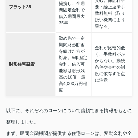
安心。保証料不
提携し、全期
フラット35
要・繰上返済手
間固定金利で
数料無料（取り
借入期間最大
扱い機関により
35年
異なる）
勤め先で一定
期間財形貯蓄
金利が比較的低
を続けた方が
く、手数料がか
対象。5年固定
からない。勤続
財形住宅融資
金利、借入可
条件や会社の制
能額は財形残
度に依存する点
高の10倍・最
に注意
高4,000万円程
度
以下に、それぞれのローンについて信頼できる情報をもとに
整理しました。
まず、民間金融機関が提供する住宅ローンは、変動金利や全