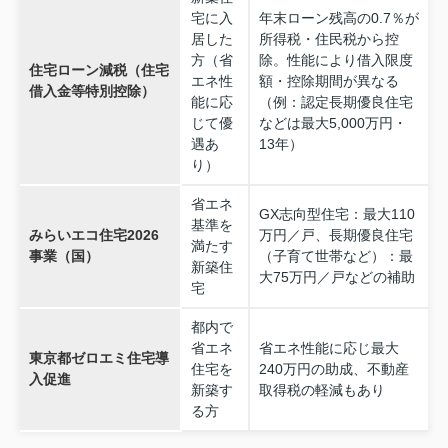
宅に入
年末ローン残高の0.7％が
居した
所得税・住民税から控
方（省
除。性能により借入限度
住宅ローン減税（住宅
エネ性
額・控除期間が異なる
借入金等特別控除）
能に応
（例：認定長期優良住宅
じて優
などは最大5,000万円・
遇あ
13年）
り）
省エネ
GX志向型住宅：最大110
基準を
みらいエコ住宅2026
万円／戸、長期優良住宅
満たす
事業（国）
（子育て世帯など）：最
新築住
大75万円／戸などの補助
宅
都内で
省エネ
省エネ性能に応じ最大
東京都ゼロエミ住宅導
住宅を
240万円の助成、不動産
入促進
新築す
取得税の軽減もあり
る方