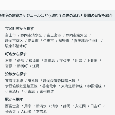
築住宅の建築スケジュールはどう進む？全体の流れと期間の目安を紹介
市区町村から探す
富士市
静岡市清水区
富士宮市
静岡市駿河区
静岡市葵区
伊豆市
伊東市
裾野市
賀茂郡西伊豆町
駿東郡清水町
町名から探す
石部
伝法
松原町
新伝馬
宇佐美
用宗
上井出
宮原
新橋町
江尾
沿線から探す
東海道本線
身延線
静岡鉄道静岡清水線
伊豆箱根鉄道駿豆線
岳南電車
東海道新幹線
御殿場線
伊豆急行
伊東線
遠州鉄道
駅から探す
西富士宮
用宗
新清水
清水
静岡
入江岡
日吉町
修善寺
入山瀬
本吉原