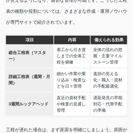
が見えるようになり、適切な管理が可能です。こうした工程
表の種類や役割については、さまざまな作成・運用ノウハウ
が専門サイトで紹介されています。
項目
内容
備えられる効果
着工から引き渡
全体の流れの把
総合工程表（マスタ
しまでの全体工
握・主要マイル
ー）
程を俯瞰
ストーン管理
細かい作業や乗
進捗の見える
詳細工程表（週間・月
り込み・検査な
化・職人・資材
間）
どを日々管理
の手配最適化
直近の資材手配
遅延発見の早期
3週間ルックアヘッド
や検査の見通し
対応・代替手配
管理
の準備
工程が遅れた場合は、まず原因を明確にしましょう。原因が