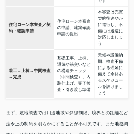
です
本審査は売買
契約後速やか
住宅ローン本審査
住宅ローン本審査／契
に進行し、不
の申請、建築確認
約・確認申請
備には迅速に
申請の提出
対応しましょ
う
天候や設備納
基礎工事、上棟、
期、検査不備
通気や筋交いなど
による遅延に
着工→上棟→中間検査
の構造チェック
備えて余裕あ
→完成
（中間検査）、内
るスケジュー
装仕上げ、完了検
ルを設けまし
査・引き渡し準備
ょう
まず、敷地調査では用途地域や斜線制限、境界との距離など
法令上の制約を明らかにすることが不可欠です。また地盤調