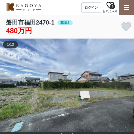
0
ログイン
お気に入り
磐田市福田2470-1
募集1
480万円
1
/
13