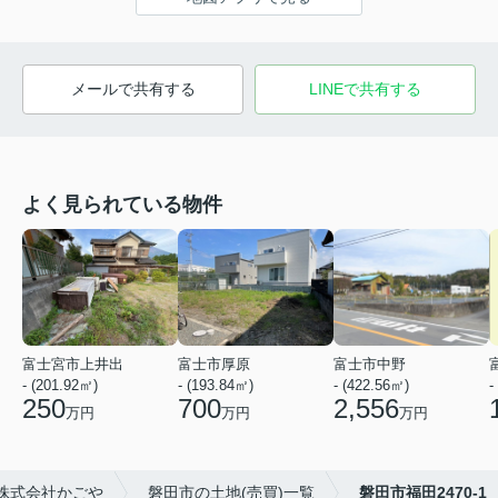
メールで共有する
LINEで共有する
よく見られている物件
富士宮市上井出
富士市厚原
富士市中野
- (201.92㎡)
- (193.84㎡)
- (422.56㎡)
-
250
700
2,556
万円
万円
万円
株式会社かごや
磐田市の土地(売買)一覧
磐田市福田2470-1