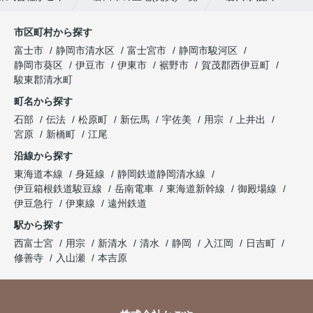
市区町村から探す
富士市
静岡市清水区
富士宮市
静岡市駿河区
静岡市葵区
伊豆市
伊東市
裾野市
賀茂郡西伊豆町
駿東郡清水町
町名から探す
石部
伝法
松原町
新伝馬
宇佐美
用宗
上井出
宮原
新橋町
江尾
沿線から探す
東海道本線
身延線
静岡鉄道静岡清水線
伊豆箱根鉄道駿豆線
岳南電車
東海道新幹線
御殿場線
伊豆急行
伊東線
遠州鉄道
駅から探す
西富士宮
用宗
新清水
清水
静岡
入江岡
日吉町
修善寺
入山瀬
本吉原