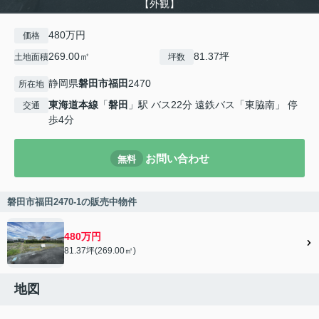
【外観】
480万円
価格
269.00㎡
81.37坪
土地面積
坪数
静岡県
磐田市
福田
2470
所在地
東海道本線
「
磐田
」駅 バス22分 遠鉄バス「東脇南」 停
交通
歩4分
お問い合わせ
無料
磐田市福田2470-1の販売中物件
480万円
81.37坪(269.00㎡)
地図