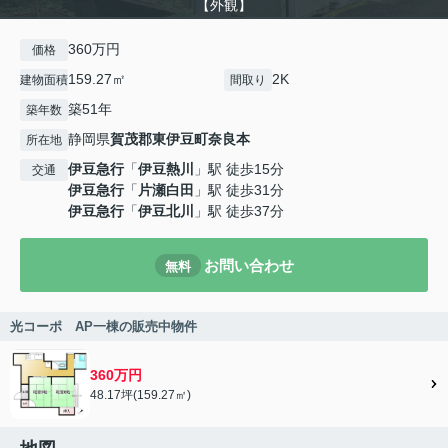
【外観】
360万円
価格
159.27㎡
2K
建物面積
間取り
築51年
築年数
静岡県
賀茂郡東伊豆町
奈良本
所在地
伊豆急行
「
伊豆熱川
」駅 徒歩15分
交通
伊豆急行
「
片瀬白田
」駅 徒歩31分
伊豆急行
「
伊豆北川
」駅 徒歩37分
お問い合わせ
無料
光コーポ AP一棟の販売中物件
360万円
48.17坪(159.27㎡)