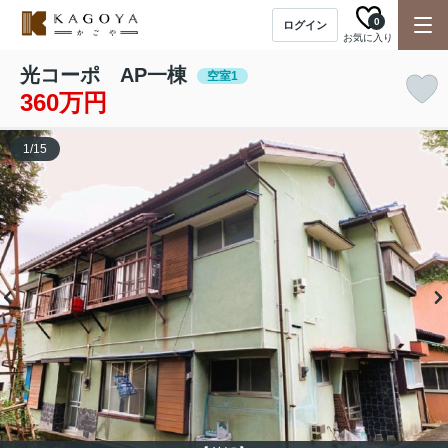
0
ログイン
お気に入り
光コーポ AP一棟
空室1
360万円
1
/
15