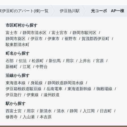
東伊豆町のアパート(棟)一覧
伊豆熱川駅
光コーポ AP一棟
市区町村から探す
富士市
静岡市清水区
富士宮市
静岡市駿河区
静岡市葵区
伊豆市
伊東市
裾野市
賀茂郡西伊豆町
駿東郡清水町
町名から探す
石部
伝法
松原町
新伝馬
用宗
上井出
宮原
新橋町
江尾
中野台
沿線から探す
東海道本線
身延線
静岡鉄道静岡清水線
伊豆箱根鉄道駿豆線
岳南電車
東海道新幹線
御殿場線
伊豆急行
伊東線
遠州鉄道
駅から探す
西富士宮
用宗
新清水
清水
静岡
入江岡
日吉町
修善寺
入山瀬
本吉原