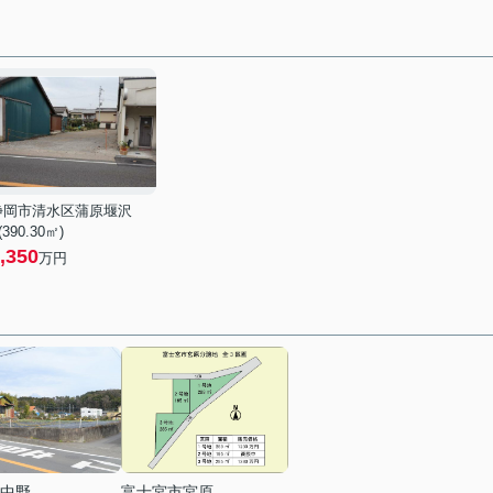
静岡市清水区蒲原堰沢
 (390.30㎡)
,350
万円
中野
富士宮市宮原