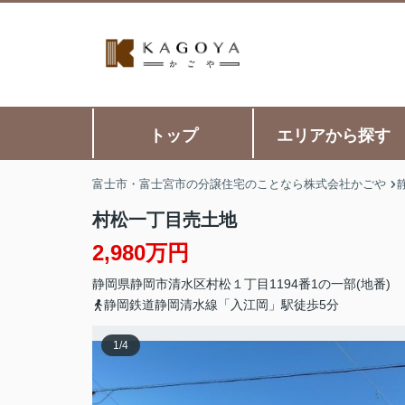
トップ
エリアから探す
富士市・富士宮市の分譲住宅のことなら株式会社かごや
村松一丁目売土地
2,980万円
静岡県
静岡市清水区
村松
１丁目1194番1の一部(地番)
静岡鉄道静岡清水線「入江岡」駅徒歩5分
1
/
4