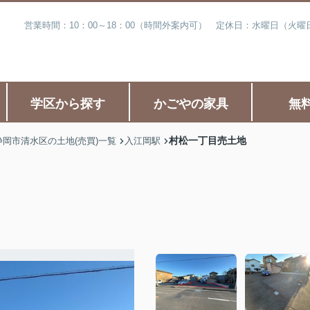
営業時間：10：00～18：00（時間外案内可） 定休日：水曜日（火
学区から探す
かごやの家具
無
村松一丁目売土地
静岡市清水区の土地(売買)一覧
入江岡駅