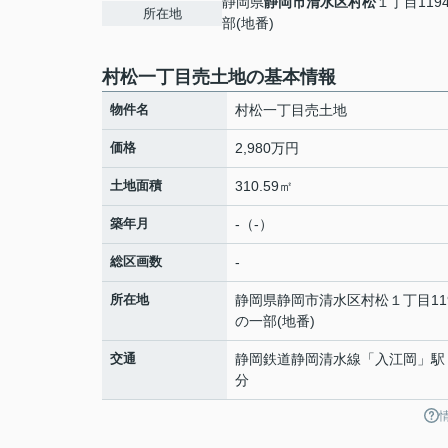
静岡県
静岡市清水区
村松
１丁目119
所在地
部(地番)
村松一丁目売土地の基本情報
物件名
村松一丁目売土地
価格
2,980万円
土地面積
310.59㎡
築年月
-（-）
総区画数
-
所在地
静岡県
静岡市清水区
村松
１丁目11
の一部(地番)
交通
静岡鉄道静岡清水線
「
入江岡
」駅
分