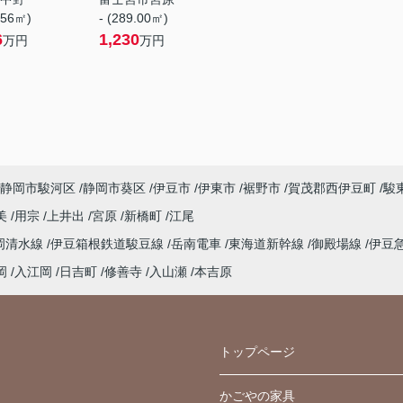
.56㎡)
- (289.00㎡)
6
1,230
万円
万円
静岡市駿河区
静岡市葵区
伊豆市
伊東市
裾野市
賀茂郡西伊豆町
駿
美
用宗
上井出
宮原
新橋町
江尾
岡清水線
伊豆箱根鉄道駿豆線
岳南電車
東海道新幹線
御殿場線
伊豆
岡
入江岡
日吉町
修善寺
入山瀬
本吉原
トップページ
かごやの家具