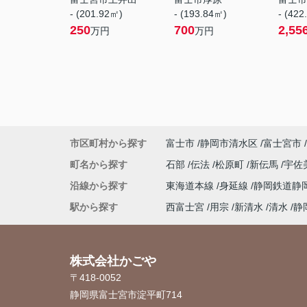
- (201.92㎡)
- (193.84㎡)
- (422
250
700
2,55
万円
万円
市区町村から探す
富士市
静岡市清水区
富士宮市
町名から探す
石部
伝法
松原町
新伝馬
宇佐
沿線から探す
東海道本線
身延線
静岡鉄道静
駅から探す
西富士宮
用宗
新清水
清水
静
株式会社かごや
〒418-0052
静岡県富士宮市淀平町714