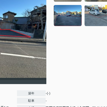
-(-)
築年
-
駐車