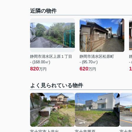
近隣の物件
静岡市清水区上原１丁目
静岡市清水区松原町
- (168.00㎡)
- (95.70㎡)
-
820
620
1
万円
万円
よく見られている物件
富士宮市上井出
富士市厚原
富士市