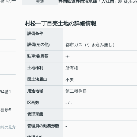
4番1の一
静岡鉄道静岡清水線
「
入江岡
」駅 徒歩5
交通
村松一丁目売土地の詳細情報
設備条件
設備(その他)
都市ガス（引き込み無し）
駐車場/月額
-/-
土地権利
所有権
国土法届出
不要
用途地域
第二種住居
94番1
区画数
- / -
 徒歩5
管理形態
-
管理員の勤務形態
-
情報の見方