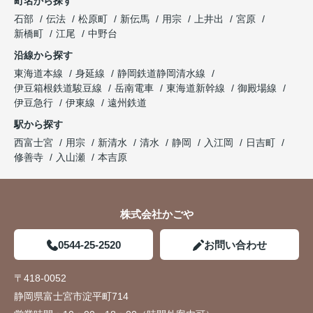
町名から探す
石部
伝法
松原町
新伝馬
用宗
上井出
宮原
新橋町
江尾
中野台
沿線から探す
東海道本線
身延線
静岡鉄道静岡清水線
伊豆箱根鉄道駿豆線
岳南電車
東海道新幹線
御殿場線
伊豆急行
伊東線
遠州鉄道
駅から探す
西富士宮
用宗
新清水
清水
静岡
入江岡
日吉町
修善寺
入山瀬
本吉原
株式会社かごや
0544-25-2520
お問い合わせ
〒418-0052
静岡県富士宮市淀平町714