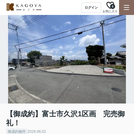
0
ログイン
お気に入り
【御成約】富士市久沢1区画 完売御
礼！
御成約物件
2026.06.02