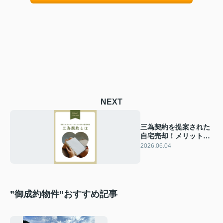
NEXT
三為契約を提案された
自宅売却！メリットデ
メリットと判断基準を
2026.06.04
確認
”御成約物件”おすすめ記事