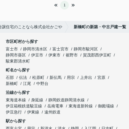
1
分譲住宅のことなら株式会社かごや
新橋町の新築・中古戸建一覧
市区町村から探す
富士市
静岡市清水区
富士宮市
静岡市駿河区
静岡市葵区
伊豆市
伊東市
裾野市
賀茂郡西伊豆町
駿東郡清水町
町名から探す
石部
伝法
松原町
新伝馬
用宗
上井出
宮原
新橋町
江尾
中野台
沿線から探す
東海道本線
身延線
静岡鉄道静岡清水線
伊豆箱根鉄道駿豆線
岳南電車
東海道新幹線
御殿場線
伊豆急行
伊東線
遠州鉄道
駅から探す
西富士宮
用宗
新清水
清水
静岡
入江岡
日吉町