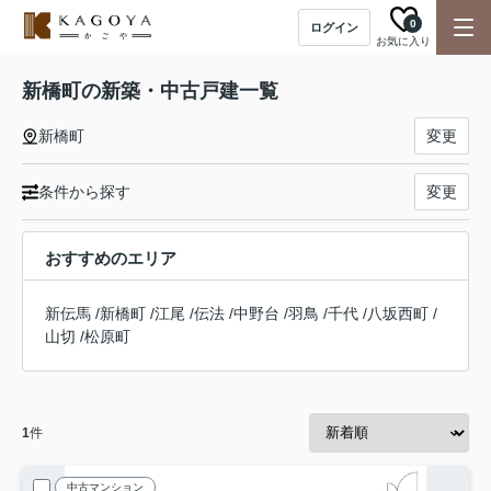
0
ログイン
お気に入り
新橋町の新築・中古戸建一覧
新橋町
変更
条件から探す
変更
おすすめのエリア
新伝馬
/
新橋町
/
江尾
/
伝法
/
中野台
/
羽鳥
/
千代
/
八坂西町
/
山切
/
松原町
1
件
中古マンション