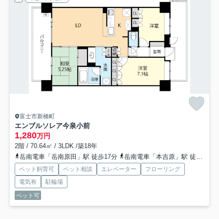
富士市新橋町
エンブルソレア今泉小前
1,280
万円
2階 / 70.64㎡ / 3LDK /築18年
岳南電車「岳南原田」駅 徒歩17分
岳南電車「本吉原」駅 徒歩18分
ペット飼育可
ペット相談
エレベーター
フローリング
電気有
駐輪場
ペット可